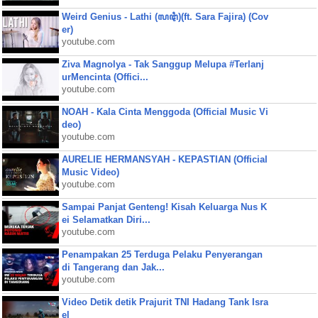
Weird Genius - Lathi (ꦭꦛꦶ)(ft. Sara Fajira) (Cov
er)
youtube.com
Ziva Magnolya - Tak Sanggup Melupa #Terlanj
urMencinta (Offici...
youtube.com
NOAH - Kala Cinta Menggoda (Official Music Vi
deo)
youtube.com
AURELIE HERMANSYAH - KEPASTIAN (Official
Music Video)
youtube.com
Sampai Panjat Genteng! Kisah Keluarga Nus K
ei Selamatkan Diri...
youtube.com
Penampakan 25 Terduga Pelaku Penyerangan
di Tangerang dan Jak...
youtube.com
Video Detik detik Prajurit TNI Hadang Tank Isra
el