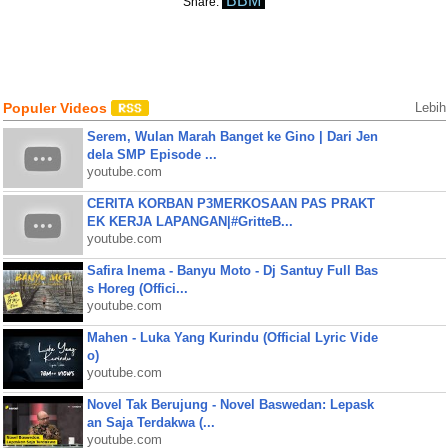
BBM
Share:
Populer Videos
Lebih
Serem, Wulan Marah Banget ke Gino | Dari Jen
dela SMP Episode ...
youtube.com
CERITA KORBAN P3MERKOSAAN PAS PRAKT
EK KERJA LAPANGAN|#GritteB...
youtube.com
Safira Inema - Banyu Moto - Dj Santuy Full Bas
s Horeg (Offici...
youtube.com
Mahen - Luka Yang Kurindu (Official Lyric Vide
o)
youtube.com
Novel Tak Berujung - Novel Baswedan: Lepask
an Saja Terdakwa (...
youtube.com