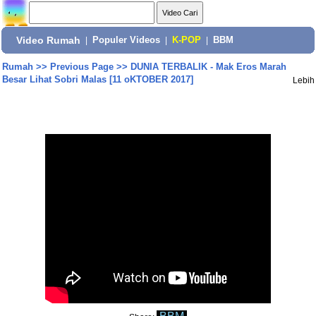
Video Rumah
|
Populer Videos
|
K-POP
|
BBM
Rumah
>>
Previous Page
>>
DUNIA TERBALIK - Mak Eros Marah
Besar Lihat Sobri Malas [11 oKTOBER 2017]
Lebih