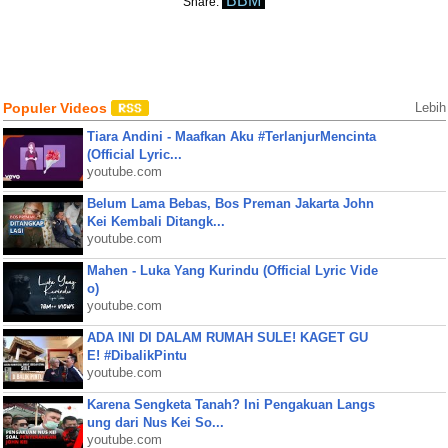
BBM
Share:
Populer Videos
Lebih
Tiara Andini - Maafkan Aku #TerlanjurMencinta
(Official Lyric...
youtube.com
Belum Lama Bebas, Bos Preman Jakarta John
Kei Kembali Ditangk...
youtube.com
Mahen - Luka Yang Kurindu (Official Lyric Vide
o)
youtube.com
ADA INI DI DALAM RUMAH SULE! KAGET GU
E! #DibalikPintu
youtube.com
Karena Sengketa Tanah? Ini Pengakuan Langs
ung dari Nus Kei So...
youtube.com