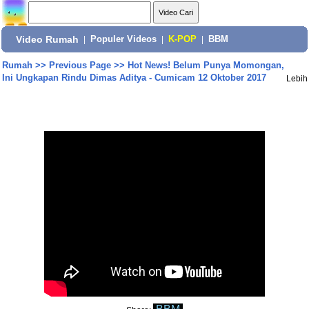
Video Rumah
|
Populer Videos
|
K-POP
|
BBM
Rumah
>>
Previous Page
>>
Hot News! Belum Punya Momongan,
Ini Ungkapan Rindu Dimas Aditya - Cumicam 12 Oktober 2017
Lebih