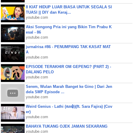
8 KIAT HIDUP LUAR BIASA UNTUK SEGALA SI
TUASI || DIY dan Keraj...
youtube.com
Aksi Songong Pria ini yang Bikin Tim Prabu K
esal - 86
youtube.com
jurnalrisa #86 - PENUMPANG TAK KASAT MAT
A
youtube.com
EPISODE TERAKHIR OM GEPENG? (PART 2) -
DALANG PELO
youtube.com
Serem, Wulan Marah Banget ke Gino | Dari Jen
dela SMP Episode ...
youtube.com
Weird Genius - Lathi (ꦭꦛꦶ)(ft. Sara Fajira) (Cov
er)
youtube.com
BAHAYA TUKANG OJEK JAMAN SEKARANG
youtube.com