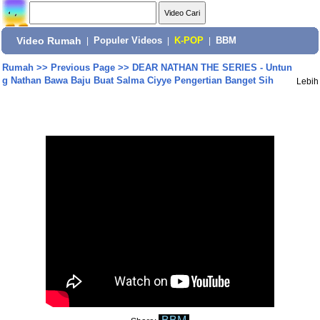
Video Rumah
|
Populer Videos
|
K-POP
|
BBM
Rumah
>>
Previous Page
>>
DEAR NATHAN THE SERIES - Untun
g Nathan Bawa Baju Buat Salma Ciyye Pengertian Banget Sih
Lebih