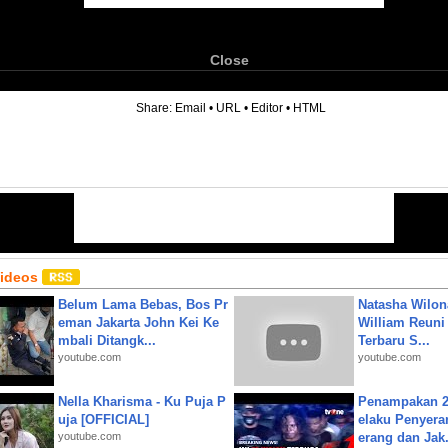
Close
6
Share:
Email
•
URL
•
Editor
•
HTML
Videos
Belum Lama Bebas, Bos Pr
Natasha Wilon
eman Jakarta John Kei Ke
William Reuni 
mbali Ditangk...
Terbaru S...
youtube.com
youtube.com
Nella Kharisma - Ku Puja P
Penampakan 2
uja [OFFICIAL]
elaku Penyera
youtube.com
erang dan Jak.