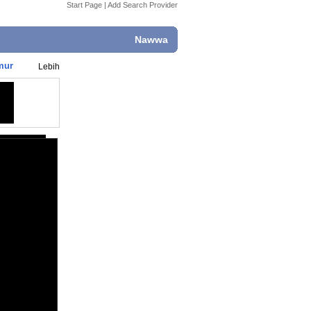
Start Page
|
Add Search Provider
Nawwa
mur
Lebih