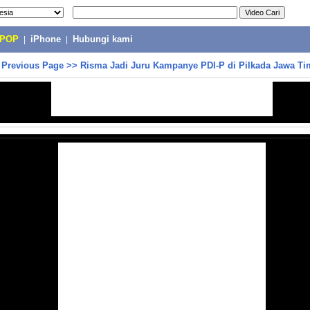
-POP
|
iPhone
|
Hubungi kami
>
Previous Page
>>
Risma Jadi Juru Kampanye PDI-P di Pilkada Jawa Ti