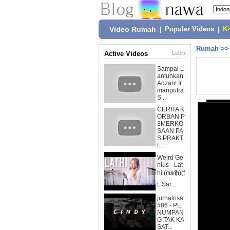
Video Rumah
|
Populer Videos
|
K
Rumah
>
Active Videos
Lebih
Sampai L
antunkan
Adzan! Ir
manputra
S...
CERITA K
ORBAN P
3MERKO
SAAN PA
S PRAKT
E...
Weird Ge
nius - Lat
hi (ꦭꦛꦶ)(f
t. Sar...
jurnalrisa
#86 - PE
NUMPAN
G TAK KA
SAT...