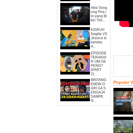
Aksi Song
ong Pria i
ni yang Bi
kin Tim...
KISRUH
Nagita VS
Jessica Is
kandar,
A...
EPISODE
TERAKHI
R OM GE
PENG?
(PART
2)...
BINTANG
Populer 
EMON D
ARI GA S
ENGAJA
SAMPE
N...