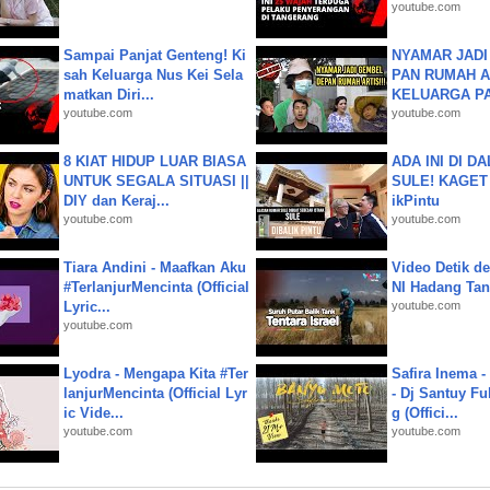
youtube.com
Sampai Panjat Genteng! Ki
NYAMAR JADI
sah Keluarga Nus Kei Sela
PAN RUMAH A
matkan Diri...
KELUARGA P
youtube.com
youtube.com
8 KIAT HIDUP LUAR BIASA
ADA INI DI 
UNTUK SEGALA SITUASI ||
SULE! KAGET 
DIY dan Keraj...
ikPintu
youtube.com
youtube.com
Tiara Andini - Maafkan Aku
Video Detik det
#TerlanjurMencinta (Official
NI Hadang Tank
Lyric...
youtube.com
youtube.com
Lyodra - Mengapa Kita #Ter
Safira Inema 
lanjurMencinta (Official Lyr
- Dj Santuy Fu
ic Vide...
g (Offici...
youtube.com
youtube.com