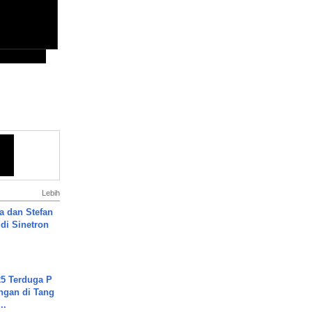
Lebih
a dan Stefan
di Sinetron
5 Terduga P
ngan di Tang
..