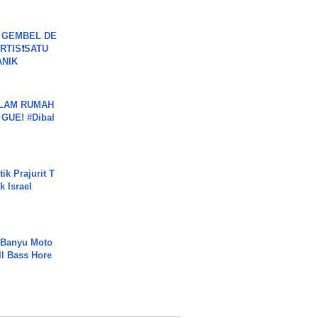
 GEMBEL DE
RTIS❗SATU
ANIK
DALAM RUMAH
GUE! #Dibal
ik Prajurit T
 Israel
- Banyu Moto
ll Bass Hore