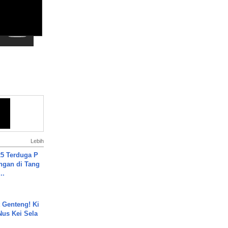
Lebih
5 Terduga P
ngan di Tang
..
 Genteng! Ki
Nus Kei Sela