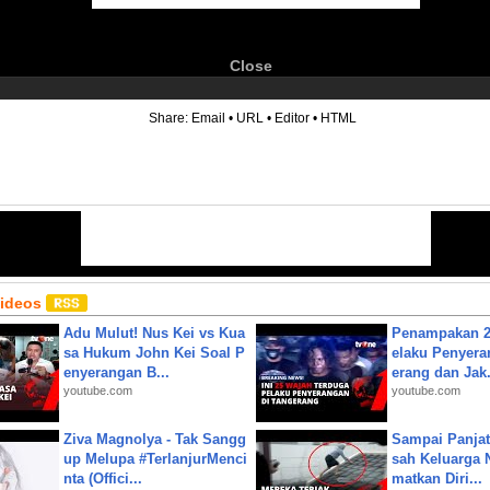
Close
6
Share:
Email
•
URL
•
Editor
•
HTML
Videos
Adu Mulut! Nus Kei vs Kua
Penampakan 2
sa Hukum John Kei Soal P
elaku Penyera
enyerangan B...
erang dan Jak.
youtube.com
youtube.com
Ziva Magnolya - Tak Sangg
Sampai Panjat
up Melupa #TerlanjurMenci
sah Keluarga 
nta (Offici...
matkan Diri...