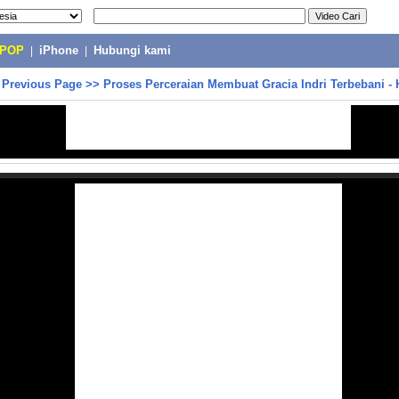
-POP
|
iPhone
|
Hubungi kami
>
Previous Page
>>
Proses Perceraian Membuat Gracia Indri Terbebani - 