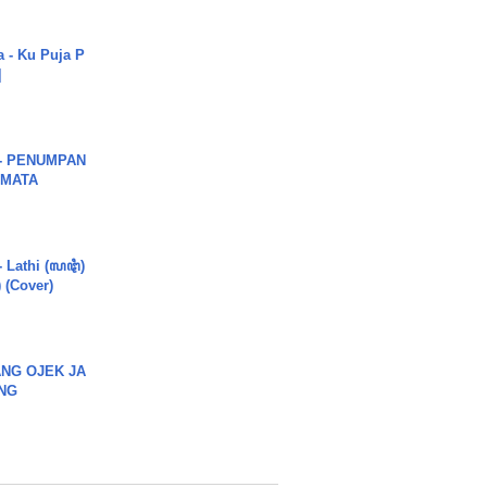
a - Ku Puja P
]
6 - PENUMPAN
 MATA
- Lathi (ꦭꦛꦶ)
) (Cover)
NG OJEK JA
NG