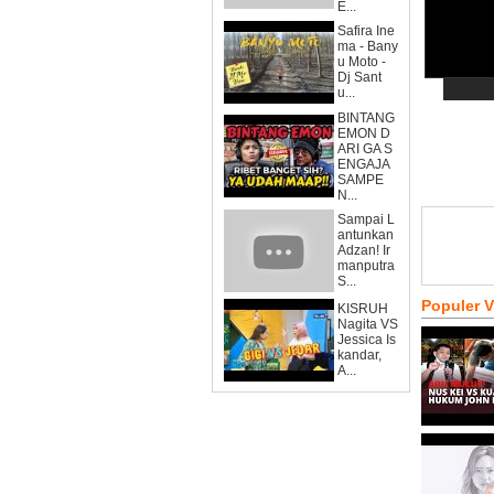
E...
Safira Ine
ma - Bany
u Moto -
Dj Sant
u...
BINTANG
EMON D
ARI GA S
ENGAJA
SAMPE
N...
Sampai L
antunkan
Adzan! Ir
manputra
S...
Populer 
KISRUH
Nagita VS
Jessica Is
kandar,
A...