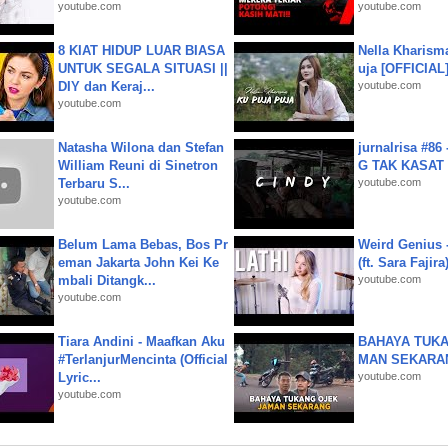
youtube.com
youtube.com
8 KIAT HIDUP LUAR BIASA
Nella Kharism
UNTUK SEGALA SITUASI ||
uja [OFFICIAL
DIY dan Keraj...
youtube.com
youtube.com
Natasha Wilona dan Stefan
jurnalrisa #8
William Reuni di Sinetron
G TAK KASAT
Terbaru S...
youtube.com
youtube.com
Belum Lama Bebas, Bos Pr
Weird Genius 
eman Jakarta John Kei Ke
(ft. Sara Fajira
mbali Ditangk...
youtube.com
youtube.com
Tiara Andini - Maafkan Aku
BAHAYA TUKA
#TerlanjurMencinta (Official
MAN SEKARA
Lyric...
youtube.com
youtube.com