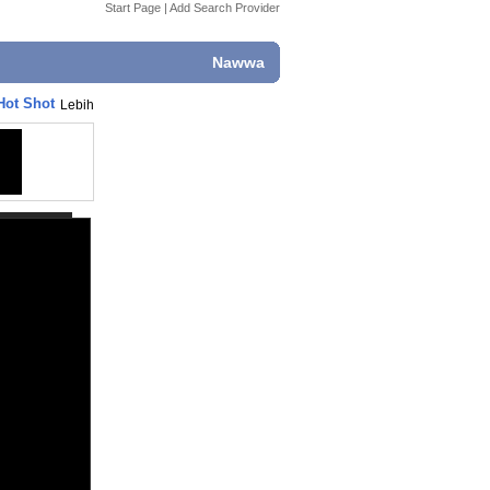
Start Page
|
Add Search Provider
Nawwa
Hot Shot
Lebih