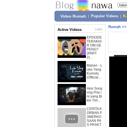
Video Rumah
|
Populer Videos
|
K
Rumah
>
Active Videos
Lebih
EPISODE
TERAKHI
R OM GE
PENG?
(PART
2)...
Mahen - L
uka Yang
Kurindu
(Official ...
Aksi Song
ong Pria i
ni yang Bi
kin Tim...
CERITA K
ORBAN P
3MERKO
SAAN PA
S PRAKT