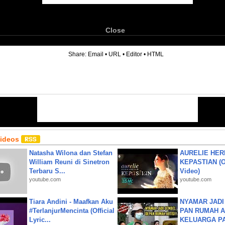
Close
6
Share:
Email
•
URL
•
Editor
•
HTML
Videos
Natasha Wilona dan Stefan
AURELIE HER
William Reuni di Sinetron
KEPASTIAN (Of
Terbaru S...
Video)
youtube.com
youtube.com
Tiara Andini - Maafkan Aku
NYAMAR JADI
#TerlanjurMencinta (Official
PAN RUMAH A
Lyric...
KELUARGA P