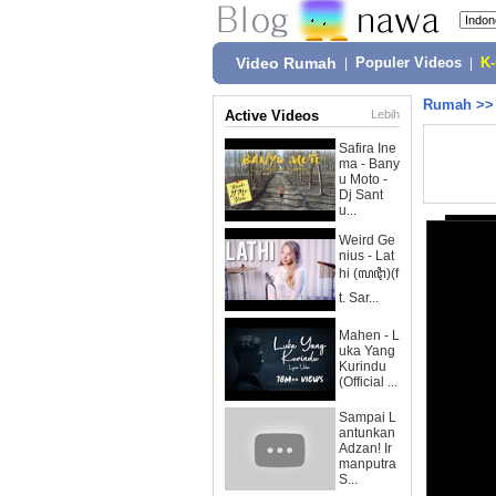
Video Rumah
|
Populer Videos
|
K
Rumah
>
Active Videos
Lebih
Safira Ine
ma - Bany
u Moto -
Dj Sant
u...
Weird Ge
nius - Lat
hi (ꦭꦛꦶ)(f
t. Sar...
Mahen - L
uka Yang
Kurindu
(Official ...
Sampai L
antunkan
Adzan! Ir
manputra
S...