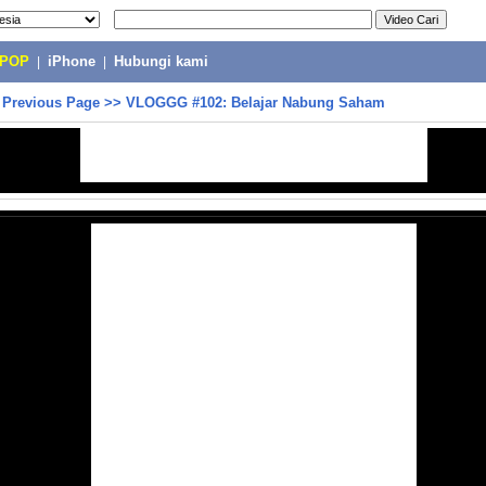
-POP
|
iPhone
|
Hubungi kami
>
Previous Page
>>
VLOGGG #102: Belajar Nabung Saham