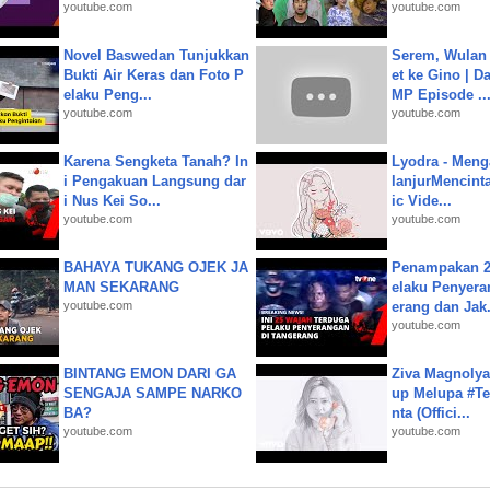
youtube.com
youtube.com
Novel Baswedan Tunjukkan
Serem, Wulan
Bukti Air Keras dan Foto P
et ke Gino | D
elaku Peng...
MP Episode ..
youtube.com
youtube.com
Karena Sengketa Tanah? In
Lyodra - Meng
i Pengakuan Langsung dar
lanjurMencinta 
i Nus Kei So...
ic Vide...
youtube.com
youtube.com
BAHAYA TUKANG OJEK JA
Penampakan 2
MAN SEKARANG
elaku Penyera
youtube.com
erang dan Jak.
youtube.com
BINTANG EMON DARI GA
Ziva Magnolya
SENGAJA SAMPE NARKO
up Melupa #Te
BA?
nta (Offici...
youtube.com
youtube.com