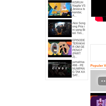
KISRUH
Nagita VS
Jessica Is
kandar,
A...
Aksi Song
ong Pria i
ni yang Bi
kin Tim...
EPISODE
TERAKHI
R OM GE
PENG?
(PART
2)...
jurnalrisa
#86 - PE
Populer 
NUMPAN
G TAK KA
SAT...