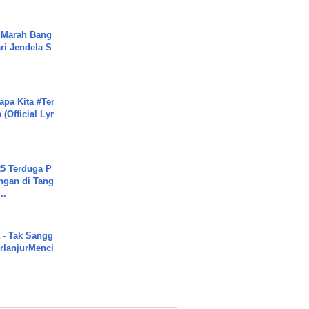
 Marah Bang
ari Jendela S
.
apa Kita #Ter
(Official Lyr
5 Terduga P
ngan di Tang
..
 - Tak Sangg
rlanjurMenci