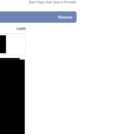
Start Page
|
Add Search Provider
Nawwa
Lebih