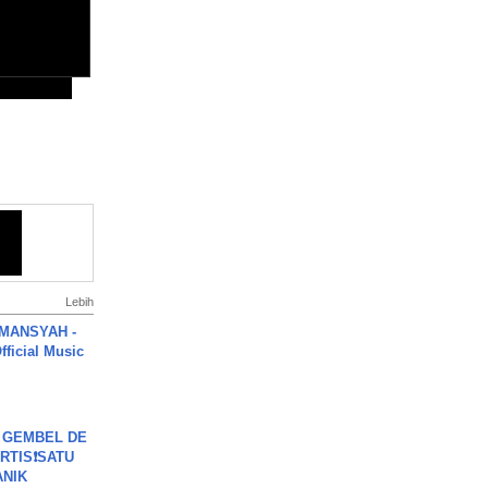
Lebih
MANSYAH -
ficial Music
 GEMBEL DE
RTIS❗SATU
ANIK