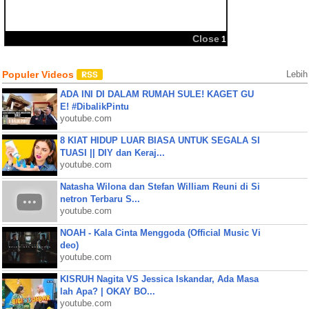
BBM
Share:
Close
1
Populer Videos
Lebih
ADA INI DI DALAM RUMAH SULE! KAGET GU
E! #DibalikPintu
youtube.com
8 KIAT HIDUP LUAR BIASA UNTUK SEGALA SI
TUASI || DIY dan Keraj...
youtube.com
Natasha Wilona dan Stefan William Reuni di Si
netron Terbaru S...
youtube.com
NOAH - Kala Cinta Menggoda (Official Music Vi
deo)
youtube.com
KISRUH Nagita VS Jessica Iskandar, Ada Masa
lah Apa? | OKAY BO...
youtube.com