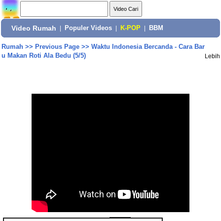
Video Rumah
|
Populer Videos
|
K-POP
|
BBM
Rumah
>>
Previous Page
>>
Waktu Indonesia Bercanda - Cara Bar
u Makan Roti Ala Bedu (5/5)
Lebih