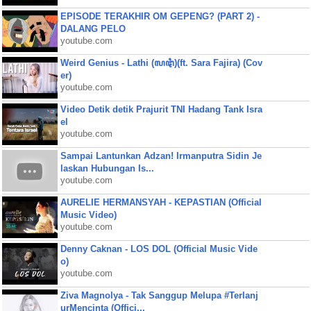
EPISODE TERAKHIR OM GEPENG? (PART 2) -
DALANG PELO
youtube.com
Weird Genius - Lathi (ꦭꦛꦶ)(ft. Sara Fajira) (Cov
er)
youtube.com
Video Detik detik Prajurit TNI Hadang Tank Isra
el
youtube.com
Sampai Lantunkan Adzan! Irmanputra Sidin Je
laskan Hubungan Is...
youtube.com
AURELIE HERMANSYAH - KEPASTIAN (Official
Music Video)
youtube.com
Denny Caknan - LOS DOL (Official Music Vide
o)
youtube.com
Ziva Magnolya - Tak Sanggup Melupa #Terlanj
urMencinta (Offici...