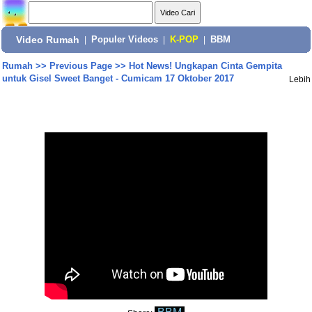
Video Rumah
|
Populer Videos
|
K-POP
|
BBM
Rumah
>>
Previous Page
>>
Hot News! Ungkapan Cinta Gempita
untuk Gisel Sweet Banget - Cumicam 17 Oktober 2017
Lebih