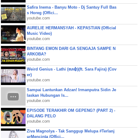
Safira Inema - Banyu Moto - Dj Santuy Full Bas
s Horeg (Offici...
youtube.com
AURELIE HERMANSYAH - KEPASTIAN (Official
Music Video)
youtube.com
BINTANG EMON DARI GA SENGAJA SAMPE N
ARKOBA?
youtube.com
Weird Genius - Lathi (ꦭꦛꦶ)(ft. Sara Fajira) (Cov
er)
youtube.com
Sampai Lantunkan Adzan! Irmanputra Sidin Je
laskan Hubungan Is...
youtube.com
EPISODE TERAKHIR OM GEPENG? (PART 2) -
DALANG PELO
youtube.com
Ziva Magnolya - Tak Sanggup Melupa #Terlanj
urMencinta (Offici...