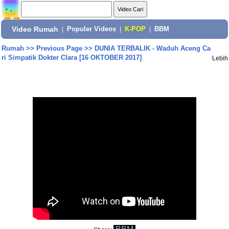
Video Rumah
|
Populer Videos
|
K-POP
|
BBM
Rumah
>>
Previous Page
>>
DUNIA TERBALIK - Waduh Aceng Ca
ri Simpatik Dokter Clara [16 OKTOBER 2017]
Lebih