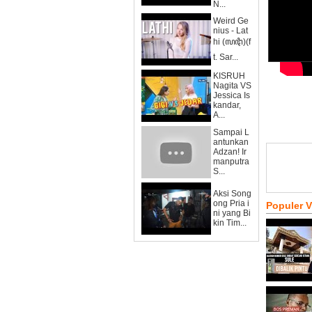
N...
Weird Ge
nius - Lat
hi (ꦭꦛꦶ)(f
t. Sar...
KISRUH
Nagita VS
Jessica Is
kandar,
A...
Sampai L
antunkan
Adzan! Ir
manputra
S...
Aksi Song
ong Pria i
Populer 
ni yang Bi
kin Tim...