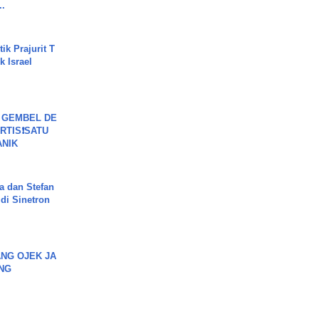
..
ik Prajurit T
 Israel
 GEMBEL DE
RTIS❗SATU
ANIK
a dan Stefan
di Sinetron
NG OJEK JA
NG