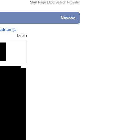
Start Page
|
Add Search Provider
Nawwa
dilan [1
Lebih