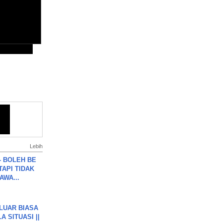
Lebih
7 - BOLEH BE
TAPI TIDAK
WA...
 LUAR BIASA
 SITUASI ||