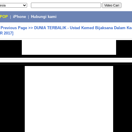
-POP
|
iPhone
|
Hubungi kami
>
Previous Page
>>
DUNIA TERBALIK - Ustad Kemed Bijaksana Dalam Kea
R 2017]