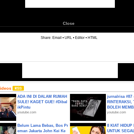
Close
6
Share:
Email
•
URL
•
Editor
•
HTML
Videos
ADA INI DI DALAM RUMAH
jurnalrisa #8
SULE! KAGET GUE! #Dibal
RINTERAKSI, 
ikPintu
BOLEH MEMBA
youtube.com
youtube.com
Belum Lama Bebas, Bos Pr
8 KIAT HIDUP
eman Jakarta John Kei Ke
UNTUK SEGALA