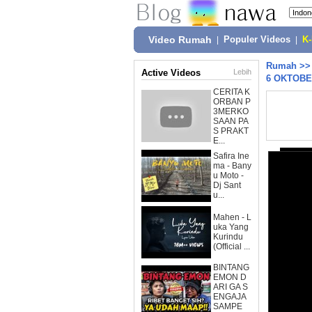
Video Rumah
|
Populer Videos
|
K
Rumah
>
Active Videos
Lebih
6 OKTOBE
CERITA K
ORBAN P
3MERKO
SAAN PA
S PRAKT
E...
Safira Ine
ma - Bany
u Moto -
Dj Sant
u...
Mahen - L
uka Yang
Kurindu
(Official ...
BINTANG
EMON D
ARI GA S
ENGAJA
SAMPE