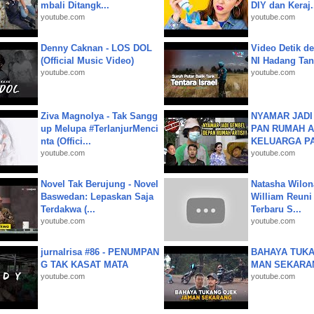
mbali Ditangk...
DIY dan Keraj.
youtube.com
youtube.com
Denny Caknan - LOS DOL
Video Detik det
(Official Music Video)
NI Hadang Tank
youtube.com
youtube.com
Ziva Magnolya - Tak Sangg
NYAMAR JADI
up Melupa #TerlanjurMenci
PAN RUMAH A
nta (Offici...
KELUARGA P
youtube.com
youtube.com
Novel Tak Berujung - Novel
Natasha Wilon
Baswedan: Lepaskan Saja
William Reuni 
Terdakwa (...
Terbaru S...
youtube.com
youtube.com
jurnalrisa #86 - PENUMPAN
BAHAYA TUKA
G TAK KASAT MATA
MAN SEKARA
youtube.com
youtube.com