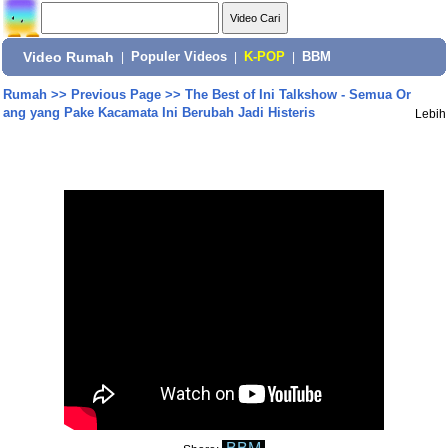
Video Rumah
|
Populer Videos
|
K-POP
|
BBM
Rumah
>>
Previous Page
>>
The Best of Ini Talkshow - Semua Or
ang yang Pake Kacamata Ini Berubah Jadi Histeris
Lebih