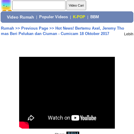
Video Rumah
|
Populer Videos
|
K-POP
|
BBM
Rumah
>>
Previous Page
>>
Hot News! Bertemu Axel, Jeremy Tho
mas Beri Pelukan dan Ciuman - Cumicam 18 Oktober 2017
Lebih