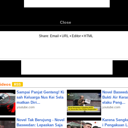
Close
6
Share:
Email
•
URL
•
Editor
•
HTML
Videos
Sampai Panjat Genteng! Ki
Novel Baswed
sah Keluarga Nus Kei Sela
Bukti Air Kera
matkan Diri...
elaku Peng...
youtube.com
youtube.com
Novel Tak Berujung - Novel
Karena Sengke
Baswedan: Lepaskan Saja
i Pengakuan 