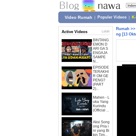
Video Rumah
|
Populer Videos
|
K
Rumah
>
Active Videos
Lebih
ng [13 Okt
BINTANG
EMON D
ARI GA S
ENGAJA
SAMPE
N...
EPISODE
TERAKHI
R OM GE
PENG?
(PART
2)...
Mahen - L
uka Yang
Kurindu
(Official ...
Aksi Song
ong Pria i
ni yang Bi
kin Tim...