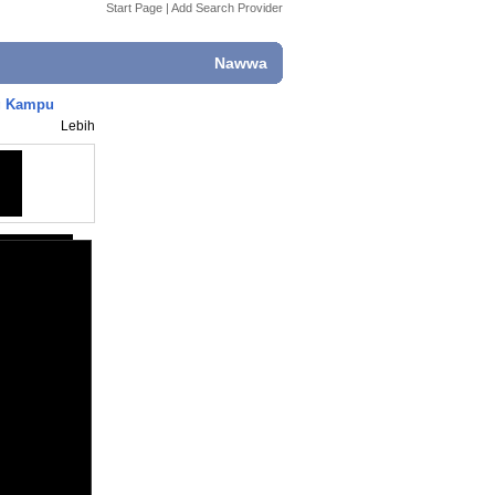
Start Page
|
Add Search Provider
Nawwa
ng Kampu
Lebih