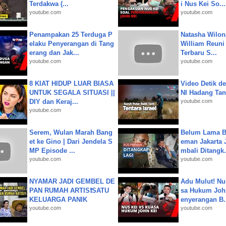
Terdakwa (...
i Nus Kei So...
youtube.com
youtube.com
Penampakan 25 Terduga P
Natasha Wilon
elaku Penyerangan di Tang
William Reuni 
erang dan Jak...
Terbaru S...
youtube.com
youtube.com
8 KIAT HIDUP LUAR BIASA
Video Detik det
UNTUK SEGALA SITUASI ||
NI Hadang Tank
DIY dan Keraj...
youtube.com
youtube.com
Serem, Wulan Marah Bang
Belum Lama B
et ke Gino | Dari Jendela S
eman Jakarta 
MP Episode ...
mbali Ditangk.
youtube.com
youtube.com
NYAMAR JADI GEMBEL DE
Adu Mulut! Nu
PAN RUMAH ARTIS❗SATU
sa Hukum John
KELUARGA PANIK
enyerangan B.
youtube.com
youtube.com