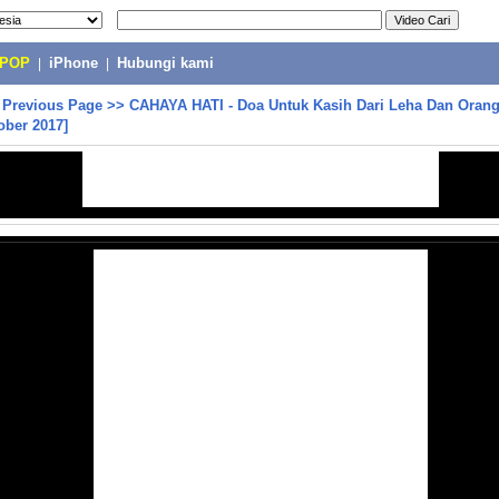
-POP
|
iPhone
|
Hubungi kami
>
Previous Page
>>
CAHAYA HATI - Doa Untuk Kasih Dari Leha Dan Ora
ober 2017]