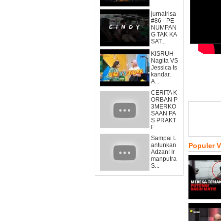
jurnalrisa
#86 - PE
NUMPAN
G TAK KA
SAT...
KISRUH
Nagita VS
Jessica Is
kandar,
A...
CERITA K
ORBAN P
3MERKO
SAAN PA
S PRAKT
E...
Sampai L
antunkan
Populer 
Adzan! Ir
manputra
S...