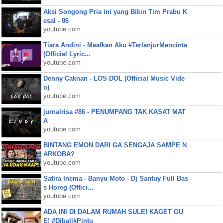
Aksi Songong Pria ini yang Bikin Tim Prabu K
esal - 86
youtube.com
Tiara Andini - Maafkan Aku #TerlanjurMencinta
(Official Lyric...
youtube.com
Denny Caknan - LOS DOL (Official Music Vide
o)
youtube.com
jurnalrisa #86 - PENUMPANG TAK KASAT MAT
A
youtube.com
BINTANG EMON DARI GA SENGAJA SAMPE N
ARKOBA?
youtube.com
Safira Inema - Banyu Moto - Dj Santuy Full Bas
s Horeg (Offici...
youtube.com
ADA INI DI DALAM RUMAH SULE! KAGET GU
E! #DibalikPintu