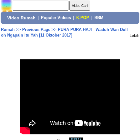
Video Rumah
|
Populer Videos
|
K-POP
|
BBM
Rumah
>>
Previous Page
>>
PURA PURA HAJI - Waduh Wan Dull
oh Ngapain Itu Yah [11 Oktober 2017]
Lebih