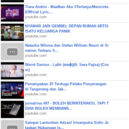
Tiara Andini - Maafkan Aku #TerlanjurMencinta
(Official Lyric...
youtube.com
NYAMAR JADI GEMBEL DEPAN RUMAH ARTIS
❗SATU KELUARGA PANIK
youtube.com
Natasha Wilona dan Stefan William Reuni di Si
netron Terbaru S...
youtube.com
Weird Genius - Lathi (ꦭꦛꦶ)(ft. Sara Fajira) (Cov
er)
youtube.com
Penampakan 25 Terduga Pelaku Penyerangan
di Tangerang dan Jak...
youtube.com
jurnalrisa #87 - BOLEH BERINTERAKSI, TAPI T
IDAK BOLEH MEMBAWA...
youtube.com
Sampai Lantunkan Adzan! Irmanputra Sidin Je
laskan Hubungan Is...