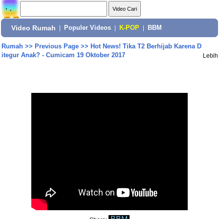
Video Rumah
|
Populer Videos
|
K-POP
|
BBM
Rumah
>>
Previous Page
>>
Hot News! Tika T2 Berhijab Karena D
itegur Anak? - Cumicam 19 Oktober 2017
Lebih