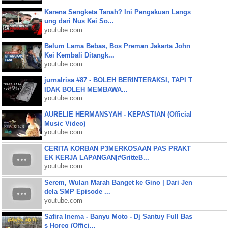
Karena Sengketa Tanah? Ini Pengakuan Langs
ung dari Nus Kei So...
youtube.com
Belum Lama Bebas, Bos Preman Jakarta John
Kei Kembali Ditangk...
youtube.com
jurnalrisa #87 - BOLEH BERINTERAKSI, TAPI T
IDAK BOLEH MEMBAWA...
youtube.com
AURELIE HERMANSYAH - KEPASTIAN (Official
Music Video)
youtube.com
CERITA KORBAN P3MERKOSAAN PAS PRAKT
EK KERJA LAPANGAN|#GritteB...
youtube.com
Serem, Wulan Marah Banget ke Gino | Dari Jen
dela SMP Episode ...
youtube.com
Safira Inema - Banyu Moto - Dj Santuy Full Bas
s Horeg (Offici...