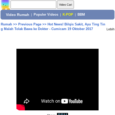
Video Rumah
|
Populer Videos
|
K-POP
|
BBM
Rumah
>>
Previous Page
>>
Hot News! Bilqis Sakit, Ayu Ting Tin
g Malah Tolak Bawa ke Dokter - Cumicam 19 Oktober 2017
Lebih