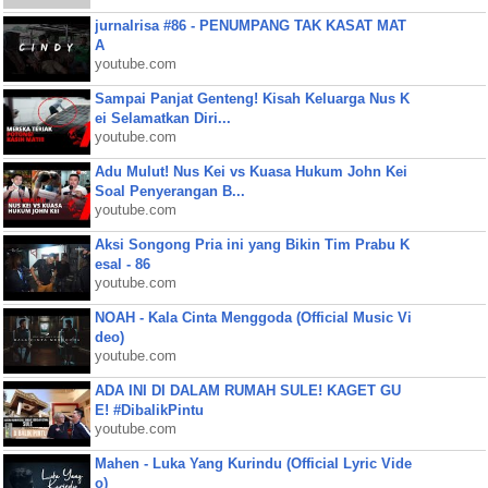
jurnalrisa #86 - PENUMPANG TAK KASAT MAT
A
youtube.com
Sampai Panjat Genteng! Kisah Keluarga Nus K
ei Selamatkan Diri...
youtube.com
Adu Mulut! Nus Kei vs Kuasa Hukum John Kei
Soal Penyerangan B...
youtube.com
Aksi Songong Pria ini yang Bikin Tim Prabu K
esal - 86
youtube.com
NOAH - Kala Cinta Menggoda (Official Music Vi
deo)
youtube.com
ADA INI DI DALAM RUMAH SULE! KAGET GU
E! #DibalikPintu
youtube.com
Mahen - Luka Yang Kurindu (Official Lyric Vide
o)