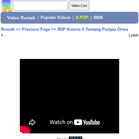
Video Rumah
|
Populer Videos
|
K-POP
|
BBM
Rumah
>>
Previous Page
>>
RDP Komisi II Tentang Perppu Orma
s
Lebih