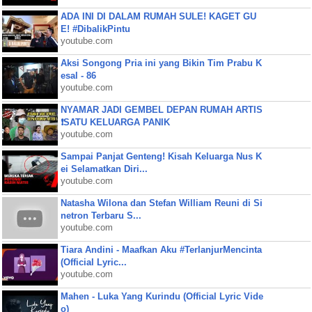
ADA INI DI DALAM RUMAH SULE! KAGET GU
E! #DibalikPintu
youtube.com
Aksi Songong Pria ini yang Bikin Tim Prabu K
esal - 86
youtube.com
NYAMAR JADI GEMBEL DEPAN RUMAH ARTIS
❗SATU KELUARGA PANIK
youtube.com
Sampai Panjat Genteng! Kisah Keluarga Nus K
ei Selamatkan Diri...
youtube.com
Natasha Wilona dan Stefan William Reuni di Si
netron Terbaru S...
youtube.com
Tiara Andini - Maafkan Aku #TerlanjurMencinta
(Official Lyric...
youtube.com
Mahen - Luka Yang Kurindu (Official Lyric Vide
o)