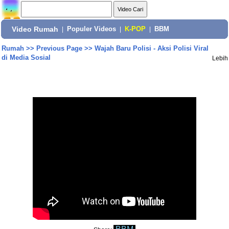
Video Rumah
|
Populer Videos
|
K-POP
|
BBM
Rumah
>>
Previous Page
>>
Wajah Baru Polisi - Aksi Polisi Viral
di Media Sosial
Lebih