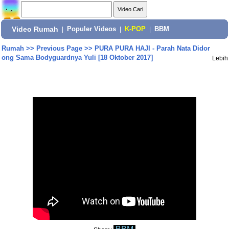
Video Rumah
|
Populer Videos
|
K-POP
|
BBM
Rumah
>>
Previous Page
>>
PURA PURA HAJI - Parah Nata Didor
ong Sama Bodyguardnya Yuli [18 Oktober 2017]
Lebih