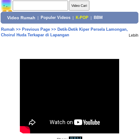
Video Rumah
|
Populer Videos
|
K-POP
|
BBM
Rumah
>>
Previous Page
>>
Detik-Detik Kiper Persela Lamongan,
Choirul Huda Terkapar di Lapangan
Lebih