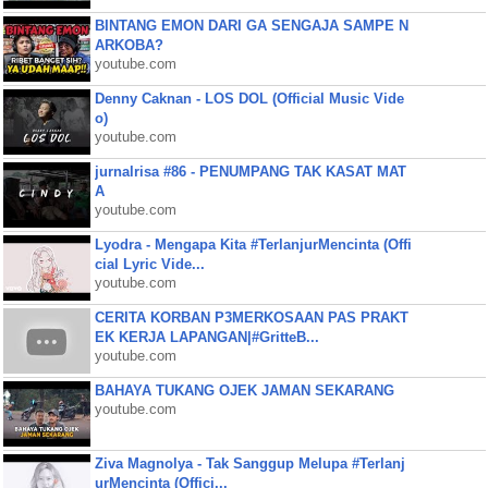
BINTANG EMON DARI GA SENGAJA SAMPE N
ARKOBA?
youtube.com
Denny Caknan - LOS DOL (Official Music Vide
o)
youtube.com
jurnalrisa #86 - PENUMPANG TAK KASAT MAT
A
youtube.com
Lyodra - Mengapa Kita #TerlanjurMencinta (Offi
cial Lyric Vide...
youtube.com
CERITA KORBAN P3MERKOSAAN PAS PRAKT
EK KERJA LAPANGAN|#GritteB...
youtube.com
BAHAYA TUKANG OJEK JAMAN SEKARANG
youtube.com
Ziva Magnolya - Tak Sanggup Melupa #Terlanj
urMencinta (Offici...