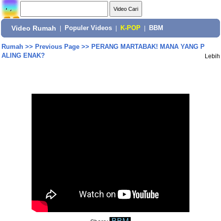
Video Rumah
|
Populer Videos
|
K-POP
|
BBM
Rumah
>>
Previous Page
>>
PERANG MARTABAK! MANA YANG P
ALING ENAK?
Lebih