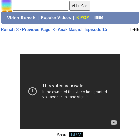
Video Rumah
|
Populer Videos
|
K-POP
|
BBM
Rumah
>>
Previous Page
>>
Anak Masjid - Episode 15
Lebih
BBM
Share: