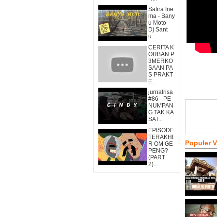
Safira Ine
ma - Bany
u Moto -
Dj Sant
u...
CERITA K
ORBAN P
3MERKO
SAAN PA
S PRAKT
E...
jurnalrisa
#86 - PE
NUMPAN
G TAK KA
SAT...
EPISODE
TERAKHI
Populer 
R OM GE
PENG?
(PART
2)...