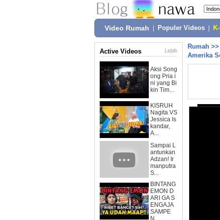
Video Rumah
|
Populer Videos
|
K
Rumah
>
Active Videos
Lebih
Amerika Se
Aksi Song
ong Pria i
ni yang Bi
kin Tim...
KISRUH
Nagita VS
Jessica Is
kandar,
A...
Sampai L
antunkan
Adzan! Ir
manputra
S...
BINTANG
EMON D
ARI GA S
ENGAJA
SAMPE
N...