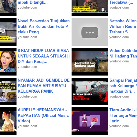
mbali Ditangk...
Terdakwa (...
youtube.com
youtube.com
Novel Baswedan Tunjukkan
Natasha Wilon
Bukti Air Keras dan Foto P
William Reuni 
elaku Peng...
Terbaru S...
youtube.com
youtube.com
8 KIAT HIDUP LUAR BIASA
Video Detik det
UNTUK SEGALA SITUASI ||
NI Hadang Tank
DIY dan Keraj...
youtube.com
youtube.com
NYAMAR JADI GEMBEL DE
Sampai Panjat
PAN RUMAH ARTIS❗SATU
sah Keluarga 
KELUARGA PANIK
matkan Diri...
youtube.com
youtube.com
AURELIE HERMANSYAH -
Tiara Andini -
KEPASTIAN (Official Music
#TerlanjurMenc
Video)
Lyric...
youtube.com
youtube.com