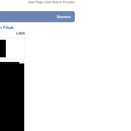
Start Page
|
Add Search Provider
Nawwa
ri Pihak
Lebih