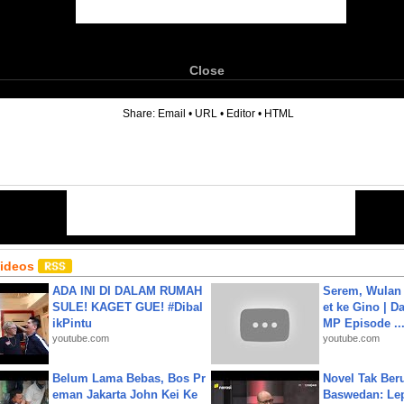
Close
6
Share:
Email
•
URL
•
Editor
•
HTML
Videos
ADA INI DI DALAM RUMAH
Serem, Wulan
SULE! KAGET GUE! #Dibal
et ke Gino | D
ikPintu
MP Episode ..
youtube.com
youtube.com
Belum Lama Bebas, Bos Pr
Novel Tak Ber
eman Jakarta John Kei Ke
Baswedan: Le