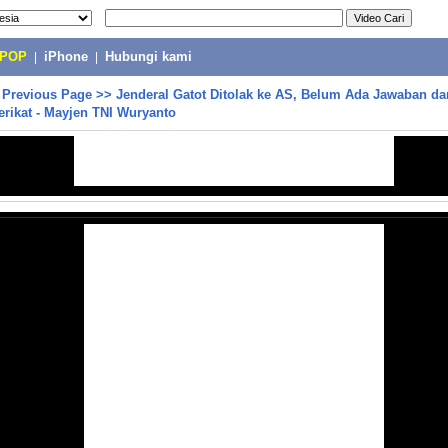
-POP
|
iPhone
|
Hubungi kami
>
Previous Page
>>
Jenderal Gatot Ditolak ke AS, Belum Ada Jawaban da
rikat - Mayjen TNI Wuryanto