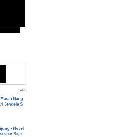
Lebih
 Marah Bang
ari Jendela S
.
ujung - Novel
paskan Saja