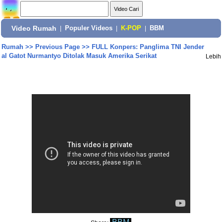
Video Rumah
|
Populer Videos
|
K-POP
|
BBM
Rumah
>>
Previous Page
>>
FULL Konpers: Panglima TNI Jender
al Gatot Nurmantyo Ditolak Masuk Amerika Serikat
Lebih