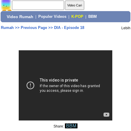
Video Rumah
|
Populer Videos
|
K-POP
|
BBM
Rumah
>>
Previous Page
>>
DIA - Episode 18
Lebih
BBM
Share: