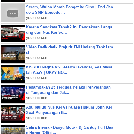
Serem, Wulan Marah Banget ke Gino | Dari Jen
dela SMP Episode ...
youtube.com
Karena Sengketa Tanah? Ini Pengakuan Langs
ung dari Nus Kei So...
youtube.com
Video Detik detik Prajurit TNI Hadang Tank Isra
el
youtube.com
KISRUH Nagita VS Jessica Iskandar, Ada Masa
lah Apa? | OKAY BO...
youtube.com
Penampakan 25 Terduga Pelaku Penyerangan
di Tangerang dan Jak...
youtube.com
Adu Mulut! Nus Kei vs Kuasa Hukum John Kei
Soal Penyerangan B...
youtube.com
Safira Inema - Banyu Moto - Dj Santuy Full Bas
s Horeg (Offici...