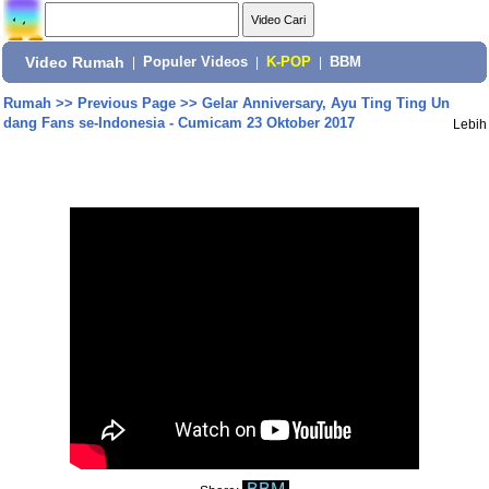
Video Rumah
|
Populer Videos
|
K-POP
|
BBM
Rumah
>>
Previous Page
>>
Gelar Anniversary, Ayu Ting Ting Un
dang Fans se-Indonesia - Cumicam 23 Oktober 2017
Lebih