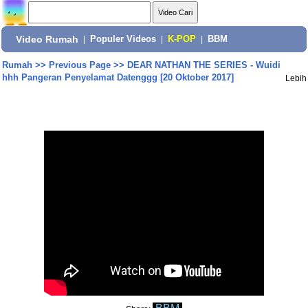
Video Rumah
|
Populer Videos
|
K-POP
|
BBM
Rumah
>>
Previous Page
>>
DEAR NATHAN THE SERIES - Wuidi
hhh Pangeran Penyelamat Datenggg [20 Oktober 2017]
Lebih