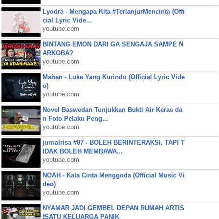
Lyodra - Mengapa Kita #TerlanjurMencinta (Offi
cial Lyric Vide...
youtube.com
BINTANG EMON DARI GA SENGAJA SAMPE N
ARKOBA?
youtube.com
Mahen - Luka Yang Kurindu (Official Lyric Vide
o)
youtube.com
Novel Baswedan Tunjukkan Bukti Air Keras da
n Foto Pelaku Peng...
youtube.com
jurnalrisa #87 - BOLEH BERINTERAKSI, TAPI T
IDAK BOLEH MEMBAWA...
youtube.com
NOAH - Kala Cinta Menggoda (Official Music Vi
deo)
youtube.com
NYAMAR JADI GEMBEL DEPAN RUMAH ARTIS
❗SATU KELUARGA PANIK