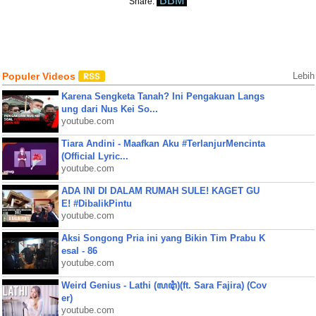
BBM
Share:
Populer Videos
Lebih
Karena Sengketa Tanah? Ini Pengakuan Langs
ung dari Nus Kei So...
youtube.com
Tiara Andini - Maafkan Aku #TerlanjurMencinta
(Official Lyric...
youtube.com
ADA INI DI DALAM RUMAH SULE! KAGET GU
E! #DibalikPintu
youtube.com
Aksi Songong Pria ini yang Bikin Tim Prabu K
esal - 86
youtube.com
Weird Genius - Lathi (ꦭꦛꦶ)(ft. Sara Fajira) (Cov
er)
youtube.com