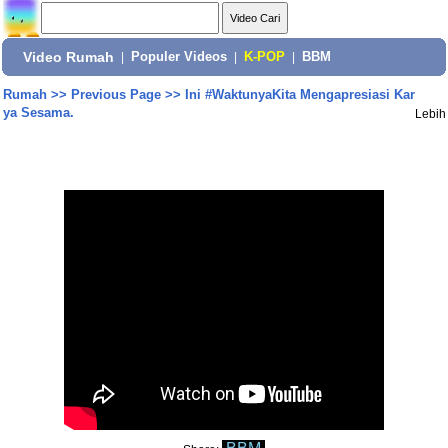
Video Rumah
|
Populer Videos
|
K-POP
|
BBM
Rumah
>>
Previous Page
>>
Ini #WaktunyaKita Mengapresiasi Kar
ya Sesama.
Lebih