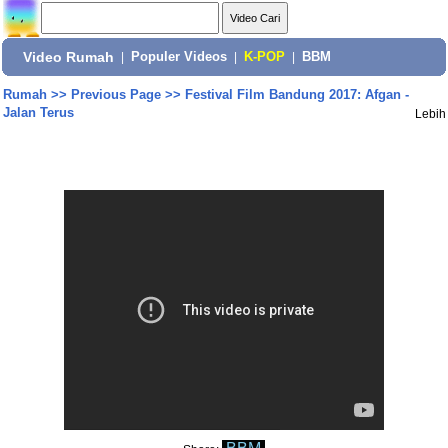
Video Rumah
|
Populer Videos
|
K-POP
|
BBM
Rumah
>>
Previous Page
>>
Festival Film Bandung 2017: Afgan -
Jalan Terus
Lebih