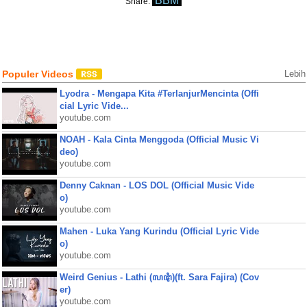
BBM
Share:
Populer Videos
Lebih
Lyodra - Mengapa Kita #TerlanjurMencinta (Offi
cial Lyric Vide...
youtube.com
NOAH - Kala Cinta Menggoda (Official Music Vi
deo)
youtube.com
Denny Caknan - LOS DOL (Official Music Vide
o)
youtube.com
Mahen - Luka Yang Kurindu (Official Lyric Vide
o)
youtube.com
Weird Genius - Lathi (ꦭꦛꦶ)(ft. Sara Fajira) (Cov
er)
youtube.com