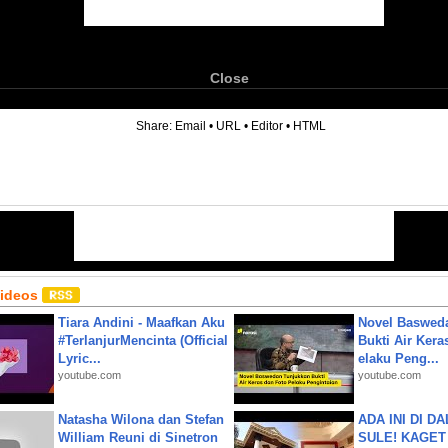
Close
6
Share:
Email
•
URL
•
Editor
•
HTML
Videos
Tiara Andini - Maafkan Aku
Novel Baswed
#TerlanjurMencinta (Official
Bukti Air Kera
Lyric...
elaku Peng...
youtube.com
youtube.com
Natasha Wilona dan Stefan
ADA INI DI 
William Reuni di Sinetron
SULE! KAGET 