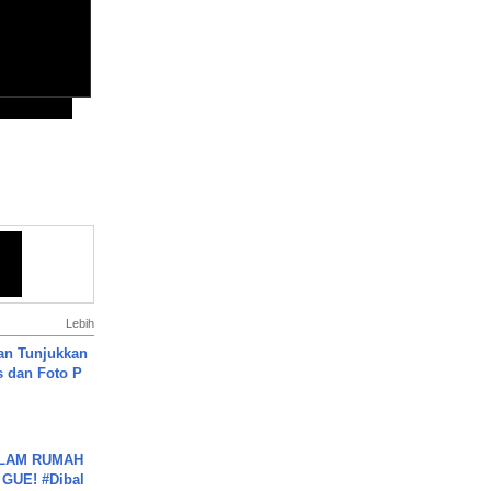
Lebih
an Tunjukkan
s dan Foto P
DALAM RUMAH
GUE! #Dibal