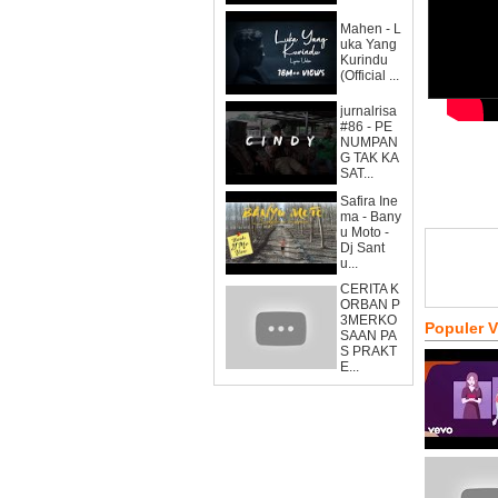
Mahen - L
uka Yang
Kurindu
(Official ...
jurnalrisa
#86 - PE
NUMPAN
G TAK KA
SAT...
Safira Ine
ma - Bany
u Moto -
Dj Sant
u...
CERITA K
ORBAN P
3MERKO
Populer 
SAAN PA
S PRAKT
E...