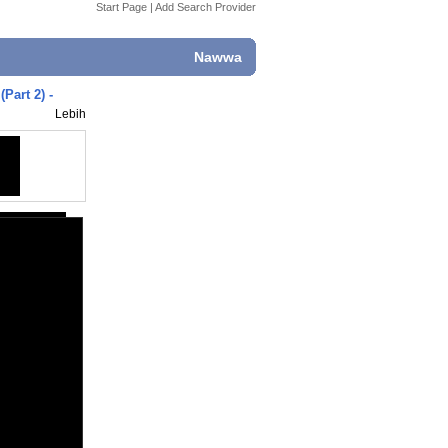
Start Page
|
Add Search Provider
Nawwa
Part 2) -
Lebih