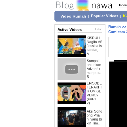
Video Rumah
|
Populer Videos
|
K
Rumah
>
Active Videos
Lebih
Cumicam 2
KISRUH
Nagita VS
Jessica Is
kandar,
A...
Sampai L
antunkan
Adzan! Ir
manputra
S...
EPISODE
TERAKHI
R OM GE
PENG?
(PART
2)...
Aksi Song
ong Pria i
ni yang Bi
kin Tim...