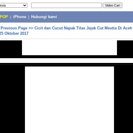
-POP
|
iPhone
|
Hubungi kami
>
Previous Page
>>
Cicit dan Cucut Napak Tilas Jejak Cut Meutia Di Aceh (
5 Oktober 2017