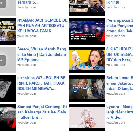
Terbaru S...
ikPintu
youtube.com
youtube.com
NYAMAR JADI GEMBEL DE
Penampakan 2
PAN RUMAH ARTIS❗SATU
elaku Penyera
KELUARGA PANIK
erang dan Jak.
youtube.com
youtube.com
Serem, Wulan Marah Bang
8 KIAT HIDUP
et ke Gino | Dari Jendela S
UNTUK SEGALA
MP Episode ...
DIY dan Keraj.
youtube.com
youtube.com
jurnalrisa #87 - BOLEH BE
Belum Lama B
RINTERAKSI, TAPI TIDAK
eman Jakarta 
BOLEH MEMBAWA...
mbali Ditangk.
youtube.com
youtube.com
Sampai Panjat Genteng! Ki
Lyodra - Meng
sah Keluarga Nus Kei Sela
lanjurMencinta 
matkan Diri...
ic Vide...
youtube.com
youtube.com