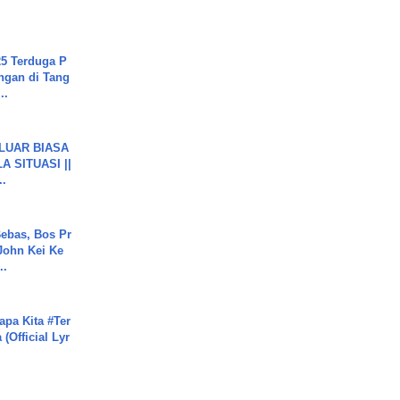
5 Terduga P
ngan di Tang
..
 LUAR BIASA
 SITUASI ||
..
ebas, Bos Pr
John Kei Ke
..
apa Kita #Ter
(Official Lyr