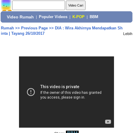
Video Rumah
|
Populer Videos
|
K-POP
|
BBM
Rumah
>>
Previous Page
>>
DIA : Wira Akhirnya Mendapatkan Sh
inta | Tayang 26/10/2017
Lebih