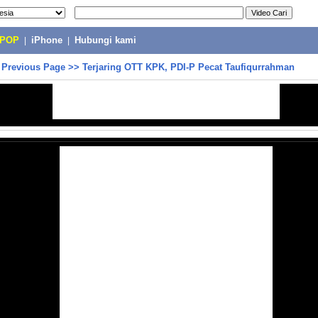
-POP
|
iPhone
|
Hubungi kami
>
Previous Page
>>
Terjaring OTT KPK, PDI-P Pecat Taufiqurrahman