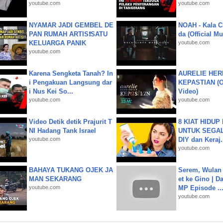
youtube.com
youtube.com
NYAMAR JADI GEMBEL DE
NOAH - Kala C
PAN RUMAH ARTIS❗SATU
da (Official M
KELUARGA PANIK
youtube.com
youtube.com
Karena Sengketa Tanah? In
AURELIE HER
i Pengakuan Langsung dar
KEPASTIAN (Of
i Nus Kei So...
Video)
youtube.com
youtube.com
Video Detik detik Prajurit T
8 KIAT HIDUP
NI Hadang Tank Israel
UNTUK SEGALA
youtube.com
DIY dan Keraj.
youtube.com
BAHAYA TUKANG OJEK JA
Serem, Wulan
MAN SEKARANG
et ke Gino | D
youtube.com
MP Episode ..
youtube.com