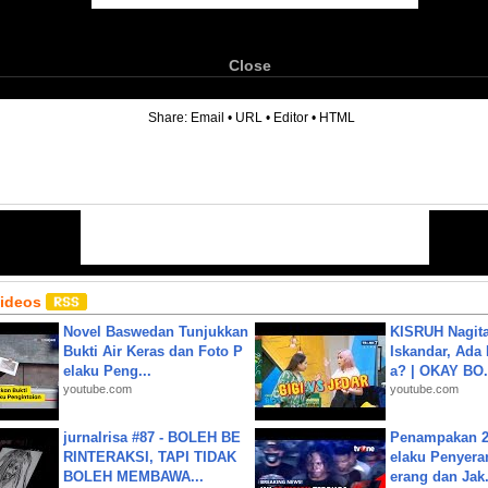
Close
6
Share:
Email
•
URL
•
Editor
•
HTML
Videos
Novel Baswedan Tunjukkan
KISRUH Nagita
Bukti Air Keras dan Foto P
Iskandar, Ada
elaku Peng...
a? | OKAY BO.
youtube.com
youtube.com
jurnalrisa #87 - BOLEH BE
Penampakan 2
RINTERAKSI, TAPI TIDAK
elaku Penyera
BOLEH MEMBAWA...
erang dan Jak.