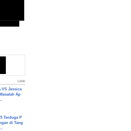
Lebih
 VS Jessica
 Masalah Ap
..
5 Terduga P
ngan di Tang
..