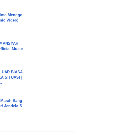
inta Menggo
usic Video)
MANSYAH -
ficial Music
 LUAR BIASA
 SITUASI ||
..
 Marah Bang
ari Jendela S
.