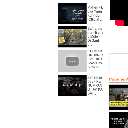
Mahen - L
uka Yang
Kurindu
(Official ...
Safira Ine
ma - Bany
u Moto -
Dj Sant
u...
CERITA K
ORBAN P
3MERKO
SAAN PA
S PRAKT
E...
jurnalrisa
Populer 
#86 - PE
NUMPAN
G TAK KA
SAT...