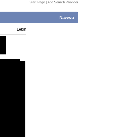
Start Page
|
Add Search Provider
Nawwa
Lebih