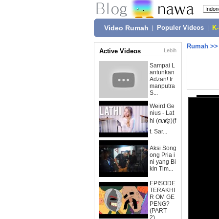
Video Rumah
|
Populer Videos
|
K
Rumah
>
Active Videos
Lebih
Sampai L
antunkan
Adzan! Ir
manputra
S...
Weird Ge
nius - Lat
hi (ꦭꦛꦶ)(f
t. Sar...
Aksi Song
ong Pria i
ni yang Bi
kin Tim...
EPISODE
TERAKHI
R OM GE
PENG?
(PART
2)...