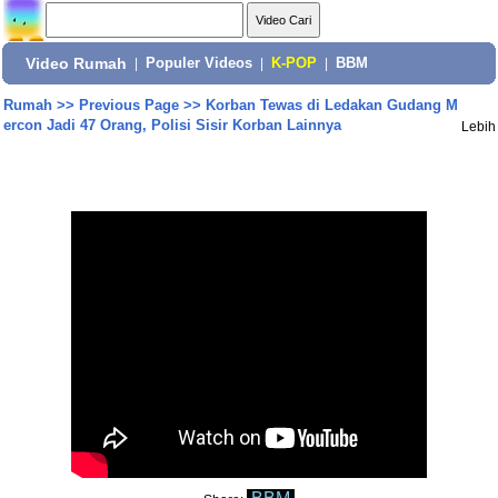
Video Rumah
|
Populer Videos
|
K-POP
|
BBM
Rumah
>>
Previous Page
>>
Korban Tewas di Ledakan Gudang M
ercon Jadi 47 Orang, Polisi Sisir Korban Lainnya
Lebih