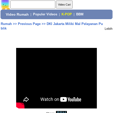
Video Rumah
|
Populer Videos
|
K-POP
|
BBM
Rumah
>>
Previous Page
>>
DKI Jakarta Miliki Mal Pelayanan Pu
blik
Lebih