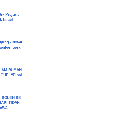
ik Prajurit T
 Israel
ujung - Novel
paskan Saja
DALAM RUMAH
GUE! #Dibal
7 - BOLEH BE
TAPI TIDAK
WA...