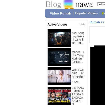
Video Rumah
|
Populer Videos
|
K
Rumah
>
Active Videos
Lebih
Aksi Song
ong Pria i
ni yang Bi
kin Tim...
Mahen - L
uka Yang
Kurindu
(Official ...
Weird Ge
nius - Lat
hi (ꦭꦛꦶ)(f
t. Sar...
BINTANG
EMON D
ARI GA S
ENGAJA
SAMPE
N...