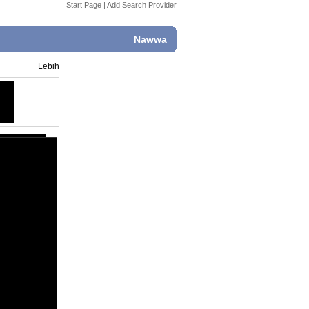
Start Page
|
Add Search Provider
Nawwa
Lebih