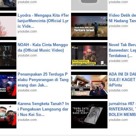
youtube.com
youtube.com
Lyodra - Mengapa Kita #Ter
Video Detik det
lanjurMencinta (Official Lyr
NI Hadang Tank
ic Vide...
youtube.com
youtube.com
NOAH - Kala Cinta Menggo
Novel Tak Ber
da (Official Music Video)
Baswedan: Le
youtube.com
Terdakwa (...
youtube.com
Penampakan 25 Terduga P
ADA INI DI 
elaku Penyerangan di Tang
SULE! KAGET 
erang dan Jak...
ikPintu
youtube.com
youtube.com
Karena Sengketa Tanah? In
jurnalrisa #8
i Pengakuan Langsung dar
RINTERAKSI, 
i Nus Kei So...
BOLEH MEMBA
youtube.com
youtube.com