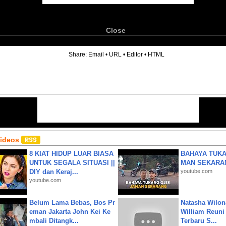
Close
6
Share:
Email
•
URL
•
Editor
•
HTML
Videos
8 KIAT HIDUP LUAR BIASA
BAHAYA TUKA
UNTUK SEGALA SITUASI ||
MAN SEKARA
DIY dan Keraj...
youtube.com
youtube.com
Belum Lama Bebas, Bos Pr
Natasha Wilon
eman Jakarta John Kei Ke
William Reuni 
mbali Ditangk...
Terbaru S...