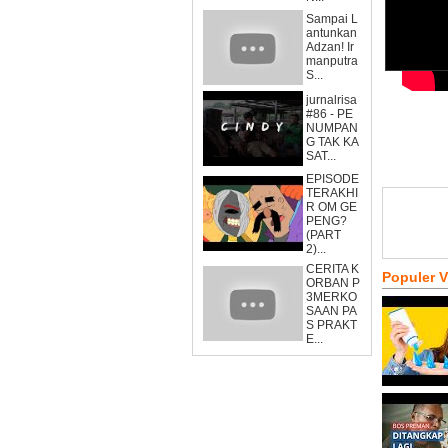
Sampai L
antunkan
Adzan! Ir
manputra
S...
jurnalrisa
#86 - PE
NUMPAN
G TAK KA
SAT...
EPISODE
TERAKHI
R OM GE
PENG?
(PART
2)...
CERITA K
Populer 
ORBAN P
3MERKO
SAAN PA
S PRAKT
E...