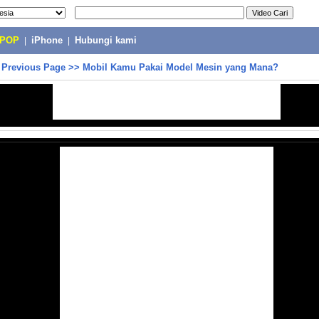
-POP
|
iPhone
|
Hubungi kami
>
Previous Page
>>
Mobil Kamu Pakai Model Mesin yang Mana?