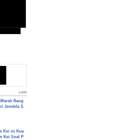
Lebih
 Marah Bang
ari Jendela S
.
s Kei vs Kua
 Kei Soal P