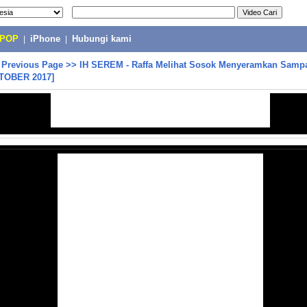
-POP
|
iPhone
|
Hubungi kami
>
Previous Page
>>
IH SEREM - Raffa Melihat Sosok Menyeramkan Sampa
KTOBER 2017]