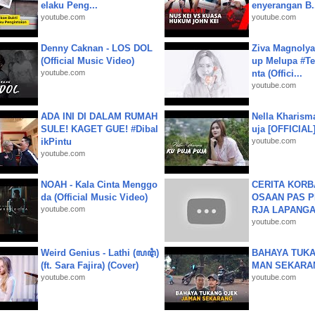
elaku Peng...
enyerangan B.
youtube.com
youtube.com
Denny Caknan - LOS DOL
Ziva Magnolya
(Official Music Video)
up Melupa #Te
youtube.com
nta (Offici...
youtube.com
ADA INI DI DALAM RUMAH
Nella Kharism
SULE! KAGET GUE! #Dibal
uja [OFFICIAL
ikPintu
youtube.com
youtube.com
NOAH - Kala Cinta Menggo
CERITA KOR
da (Official Music Video)
OSAAN PAS 
youtube.com
RJA LAPANGAN|
youtube.com
Weird Genius - Lathi (ꦭꦛꦶ)
BAHAYA TUKA
(ft. Sara Fajira) (Cover)
MAN SEKARA
youtube.com
youtube.com