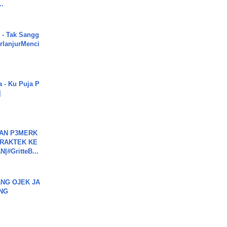
..
 - Tak Sangg
rlanjurMenci
a - Ku Puja P
]
BAN P3MERK
PRAKTEK KE
#GritteB...
NG OJEK JA
NG