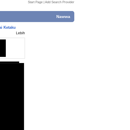
Start Page
|
Add Search Provider
Nawwa
i Ketaku
Lebih