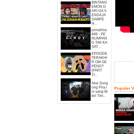
BINTANG
EMON D
ARI GA S
ENGAJA
SAMPE
N...
jurnalrisa
#86 - PE
NUMPAN
G TAK KA
SAT...
EPISODE
TERAKHI
R OM GE
PENG?
(PART
2)...
Aksi Song
ong Pria i
Populer 
ni yang Bi
kin Tim...