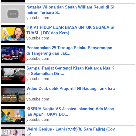
Natasha Wilona dan Stefan William Reuni di Si
netron Terbaru S...
youtube.com
8 KIAT HIDUP LUAR BIASA UNTUK SEGALA SI
TUASI || DIY dan Keraj...
youtube.com
Penampakan 25 Terduga Pelaku Penyerangan
di Tangerang dan Jak...
youtube.com
Sampai Panjat Genteng! Kisah Keluarga Nus K
ei Selamatkan Diri...
youtube.com
Video Detik detik Prajurit TNI Hadang Tank Isra
el
youtube.com
KISRUH Nagita VS Jessica Iskandar, Ada Masa
lah Apa? | OKAY BO...
youtube.com
Weird Genius - Lathi (ꦭꦛꦶ)(ft. Sara Fajira) (Cov
er)