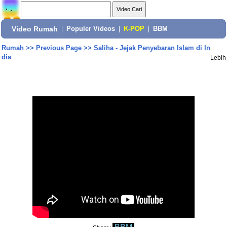
Video Rumah
|
Populer Videos
|
K-POP
|
BBM
Rumah
>>
Previous Page
>>
Saliha - Jejak Penyebaran Islam di In
dia
Lebih