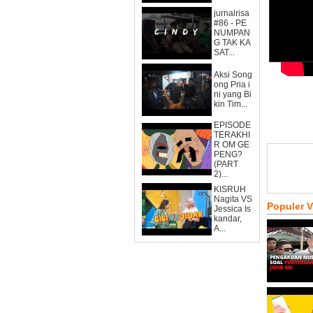
jurnalrisa
#86 - PE
NUMPAN
G TAK KA
SAT...
Aksi Song
ong Pria i
ni yang Bi
kin Tim...
EPISODE
TERAKHI
R OM GE
PENG?
(PART
2)...
KISRUH
Nagita VS
Populer 
Jessica Is
kandar,
A...