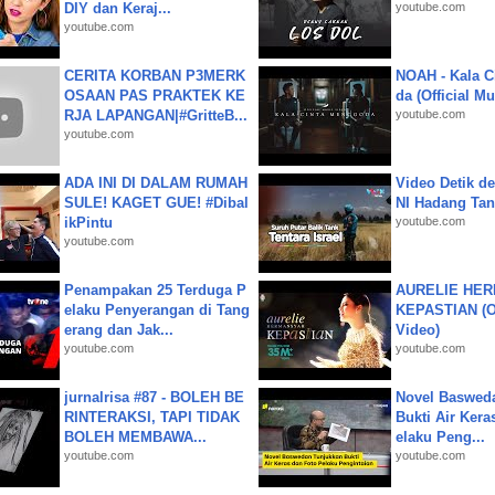
DIY dan Keraj...
youtube.com
youtube.com
CERITA KORBAN P3MERK
NOAH - Kala C
OSAAN PAS PRAKTEK KE
da (Official M
RJA LAPANGAN|#GritteB...
youtube.com
youtube.com
ADA INI DI DALAM RUMAH
Video Detik det
SULE! KAGET GUE! #Dibal
NI Hadang Tank
ikPintu
youtube.com
youtube.com
Penampakan 25 Terduga P
AURELIE HER
elaku Penyerangan di Tang
KEPASTIAN (Of
erang dan Jak...
Video)
youtube.com
youtube.com
jurnalrisa #87 - BOLEH BE
Novel Baswed
RINTERAKSI, TAPI TIDAK
Bukti Air Kera
BOLEH MEMBAWA...
elaku Peng...
youtube.com
youtube.com