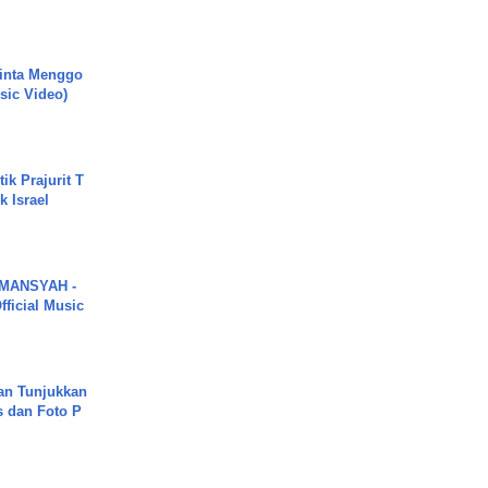
inta Menggo
usic Video)
ik Prajurit T
 Israel
MANSYAH -
ficial Music
an Tunjukkan
s dan Foto P