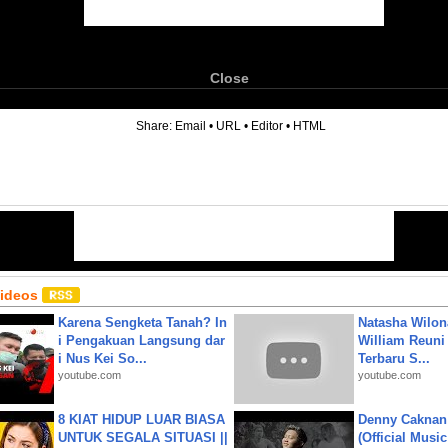
Close
6
Share:
Email
•
URL
•
Editor
•
HTML
Videos
Karena Sengketa Tanah? In
Natasha Wilon
i Pengakuan Langsung dar
William Reuni 
i Nus Kei So...
Terbaru S...
youtube.com
youtube.com
8 KIAT HIDUP LUAR BIASA
Denny Caknan
UNTUK SEGALA SITUASI ||
(Official Musi