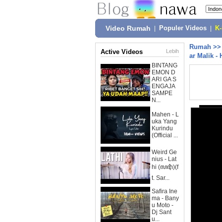
Video Rumah
|
Populer Videos
|
K
Rumah
>
Active Videos
Lebih
ar Malik -
BINTANG
EMON D
ARI GA S
ENGAJA
SAMPE
N...
Mahen - L
uka Yang
Kurindu
(Official ...
Weird Ge
nius - Lat
hi (ꦭꦛꦶ)(f
t. Sar...
Safira Ine
ma - Bany
u Moto -
Dj Sant
u...