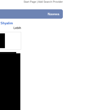
Start Page
|
Add Search Provider
Nawwa
 Shyalim
Lebih