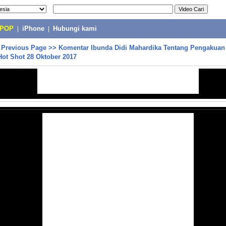
-POP
|
iPhone
|
Hubungi kami
>
Previous Page
>>
Komentar Ibunda Didi Mahardika Tentang Pengakuan
 Hot Shot 28 Oktober 2017