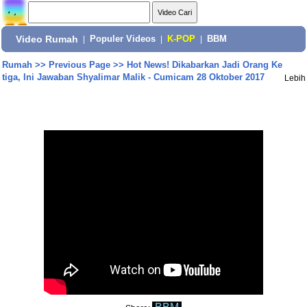
Video Rumah
|
Populer Videos
|
K-POP
|
BBM
Rumah
>>
Previous Page
>>
Hot News! Dikabarkan Jadi Orang Ke
tiga, Ini Jawaban Shyalimar Malik - Cumicam 28 Oktober 2017
Lebih