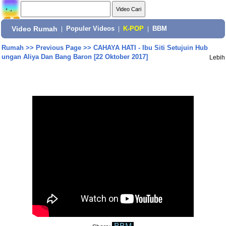
Video Rumah
|
Populer Videos
|
K-POP
|
BBM
Rumah
>>
Previous Page
>>
CAHAYA HATI - Ibu Siti Setujuin Hub
ungan Aliya Dan Bang Baron [22 Oktober 2017]
Lebih