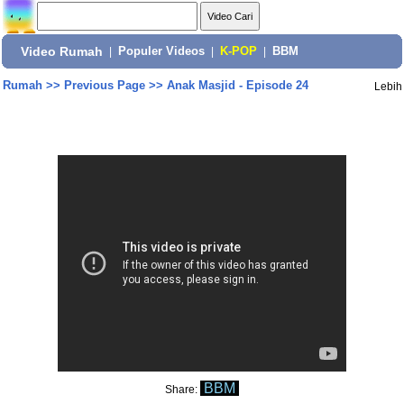
Video Rumah
|
Populer Videos
|
K-POP
|
BBM
Rumah
>>
Previous Page
>>
Anak Masjid - Episode 24
Lebih
BBM
Share: