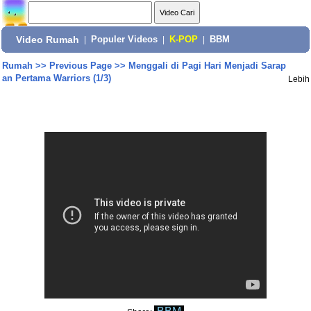
Video Rumah
|
Populer Videos
|
K-POP
|
BBM
Rumah
>>
Previous Page
>>
Menggali di Pagi Hari Menjadi Sarap
an Pertama Warriors (1/3)
Lebih