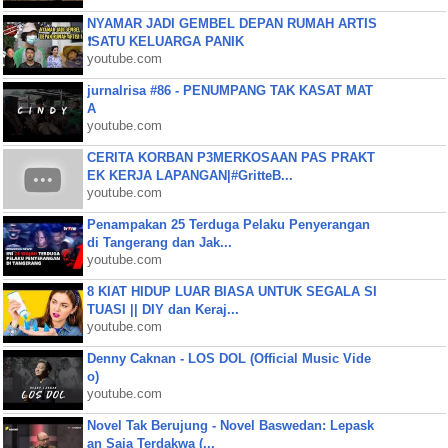
NYAMAR JADI GEMBEL DEPAN RUMAH ARTIS
❗SATU KELUARGA PANIK
youtube.com
jurnalrisa #86 - PENUMPANG TAK KASAT MAT
A
youtube.com
CERITA KORBAN P3MERKOSAAN PAS PRAKT
EK KERJA LAPANGAN|#GritteB...
youtube.com
Penampakan 25 Terduga Pelaku Penyerangan
di Tangerang dan Jak...
youtube.com
8 KIAT HIDUP LUAR BIASA UNTUK SEGALA SI
TUASI || DIY dan Keraj...
youtube.com
Denny Caknan - LOS DOL (Official Music Vide
o)
youtube.com
Novel Tak Berujung - Novel Baswedan: Lepask
an Saja Terdakwa (...