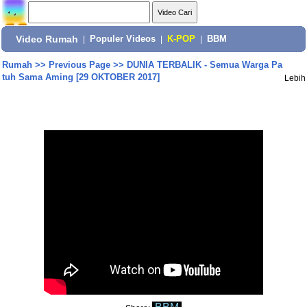
Video Rumah
|
Populer Videos
|
K-POP
|
BBM
Rumah
>>
Previous Page
>>
DUNIA TERBALIK - Semua Warga Pa
tuh Sama Aming [29 OKTOBER 2017]
Lebih