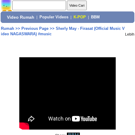
Video Rumah
|
Populer Videos
|
K-POP
|
BBM
Rumah
>>
Previous Page
>>
Sherly May - Firasat (Official Music V
ideo NAGASWARA) #music
Lebih