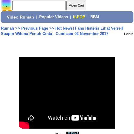
Video Rumah
|
Populer Videos
|
K-POP
|
BBM
Rumah
>>
Previous Page
>>
Hot News! Fans Histeris Lihat Verrell
Suapin Wilona Penuh Cinta - Cumicam 02 November 2017
Lebih