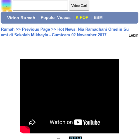
Video Rumah
|
Populer Videos
|
K-POP
|
BBM
Rumah
>>
Previous Page
>>
Hot News! Nia Ramadhani Omelin Su
ami di Sekolah Mikhayla - Cumicam 02 November 2017
Lebih