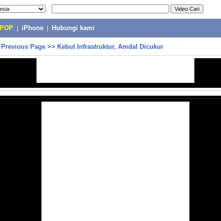
-POP
|
iPhone
|
Hubungi kami
>
Previous Page
>>
Kebut Infrastruktur, Amdal Dicukur