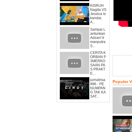
KISRUH
Nagita VS
Jessica Is
kandar,
A...
Sampai L
antunkan
Adzan! Ir
manputra
S...
CERITA K
ORBAN P
3MERKO
SAAN PA
S PRAKT
E...
jurnalrisa
Populer 
#86 - PE
NUMPAN
G TAK KA
SAT...