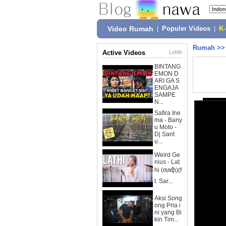
Video Rumah
|
Populer Videos
|
K
Rumah
>
Active Videos
Lebih
BINTANG
EMON D
ARI GA S
ENGAJA
SAMPE
N...
Safira Ine
ma - Bany
u Moto -
Dj Sant
u...
Weird Ge
nius - Lat
hi (ꦭꦛꦶ)(f
t. Sar...
Aksi Song
ong Pria i
ni yang Bi
kin Tim...