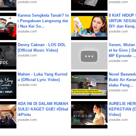
youtube.com
youtube.com
Karena Sengketa Tanah? In
8 KIAT HIDUP
i Pengakuan Langsung dar
UNTUK SEGALA
i Nus Kei So...
DIY dan Keraj.
youtube.com
youtube.com
Denny Caknan - LOS DOL
Serem, Wulan
(Official Music Video)
et ke Gino | D
youtube.com
MP Episode ..
youtube.com
Mahen - Luka Yang Kurind
Novel Baswed
u (Official Lyric Video)
Bukti Air Kera
youtube.com
elaku Peng...
youtube.com
ADA INI DI DALAM RUMAH
AURELIE HER
SULE! KAGET GUE! #Dibal
KEPASTIAN (Of
ikPintu
Video)
youtube.com
youtube.com