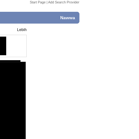
Start Page
|
Add Search Provider
Nawwa
Lebih