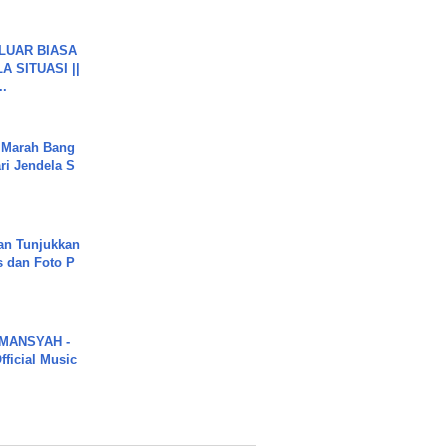
 LUAR BIASA
 SITUASI ||
..
 Marah Bang
ari Jendela S
.
an Tunjukkan
s dan Foto P
MANSYAH -
ficial Music