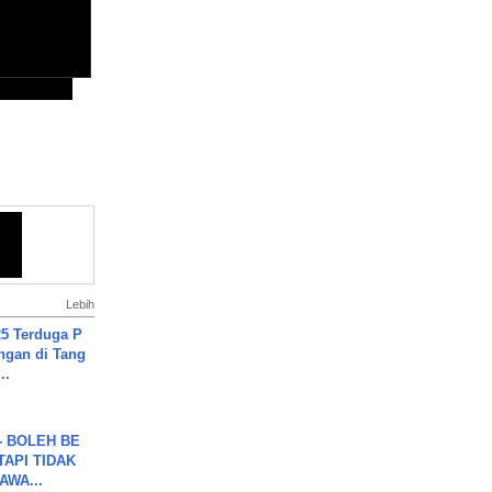
Lebih
5 Terduga P
ngan di Tang
..
7 - BOLEH BE
TAPI TIDAK
WA...