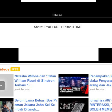
Close
6
Share:
Email
•
URL
•
Editor
•
HTML
Videos
Natasha Wilona dan Stefan
Penampakan 2
William Reuni di Sinetron
elaku Penyera
Terbaru S...
erang dan Jak.
youtube.com
youtube.com
Belum Lama Bebas, Bos Pr
jurnalrisa #8
eman Jakarta John Kei Ke
RINTERAKSI, 
mbali Ditangk...
BOLEH MEMBA