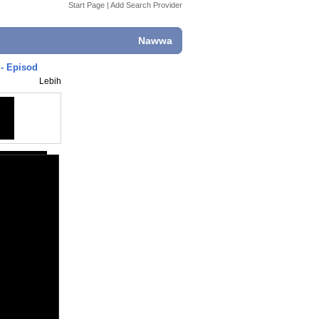
Start Page
|
Add Search Provider
Nawwa
 - Episod
Lebih