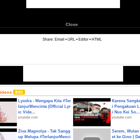
Close
6
Share:
Email
•
URL
•
Editor
•
HTML
Videos
Lyodra - Mengapa Kita #Ter
Karena Sengke
lanjurMencinta (Official Lyr
i Pengakuan 
ic Vide...
i Nus Kei So...
youtube.com
youtube.com
Ziva Magnolya - Tak Sangg
Serem, Wulan
up Melupa #TerlanjurMenci
et ke Gino | D