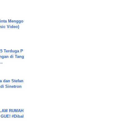
.
inta Menggo
usic Video)
5 Terduga P
ngan di Tang
..
a dan Stefan
di Sinetron
DALAM RUMAH
GUE! #Dibal