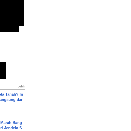
Lebih
ta Tanah? In
Langsung dar
 Marah Bang
ari Jendela S