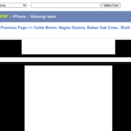
-POP
|
iPhone
|
Hubungi kami
>
Previous Page
>>
Celeb Moms: Nagita Slavina, Bukan Gak Cinta.. Risih