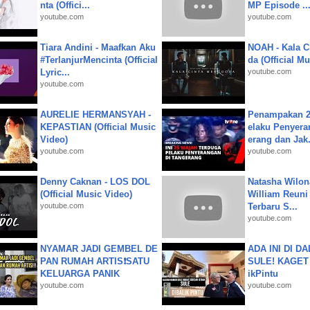
nta (Offici...
MP Episode ..
youtube.com
youtube.com
Tiara Andini - Maafkan Aku
NOAH - Kala C
#TerlanjurMencinta (Official
da (Official M
Lyric...
youtube.com
youtube.com
AURELIE HERMANSYAH -
Penampakan 2
KEPASTIAN (Official Music
elaku Penyera
Video)
erang dan Jak.
youtube.com
youtube.com
Denny Caknan - LOS DOL
Natasha Wilon
(Official Music Video)
William Reuni 
youtube.com
Terbaru S...
youtube.com
NYAMAR JADI GEMBEL DE
ADA INI DI 
PAN RUMAH ARTIS❗SATU
SULE! KAGET 
KELUARGA PANIK
ikPintu
youtube.com
youtube.com