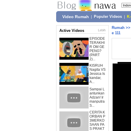
Video Rumah
|
Populer Videos
|
K
Rumah
>
Active Videos
Lebih
e 111
EPISODE
TERAKHI
R OM GE
PENG?
(PART
2)...
KISRUH
Nagita VS
Jessica Is
kandar,
A...
Sampai L
antunkan
Adzan! Ir
manputra
S...
CERITA K
ORBAN P
3MERKO
SAAN PA
S PRAKT