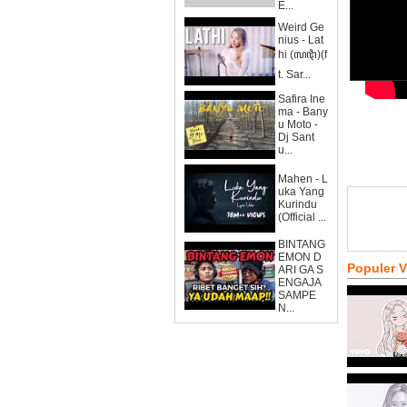
E...
Weird Ge
nius - Lat
hi (ꦭꦛꦶ)(f
t. Sar...
Safira Ine
ma - Bany
u Moto -
Dj Sant
u...
Mahen - L
uka Yang
Kurindu
(Official ...
BINTANG
EMON D
Populer 
ARI GA S
ENGAJA
SAMPE
N...