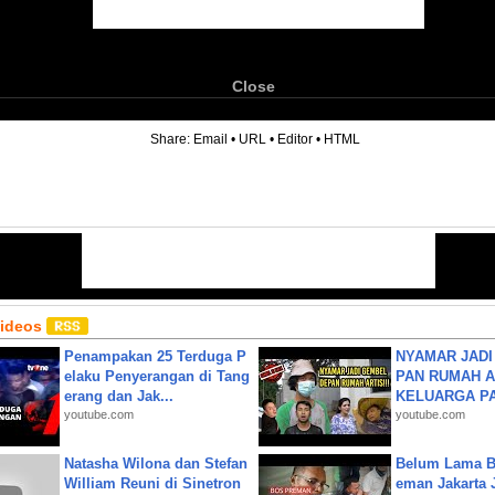
Close
6
Share:
Email
•
URL
•
Editor
•
HTML
Videos
Penampakan 25 Terduga P
NYAMAR JADI
elaku Penyerangan di Tang
PAN RUMAH A
erang dan Jak...
KELUARGA P
youtube.com
youtube.com
Natasha Wilona dan Stefan
Belum Lama B
William Reuni di Sinetron
eman Jakarta 