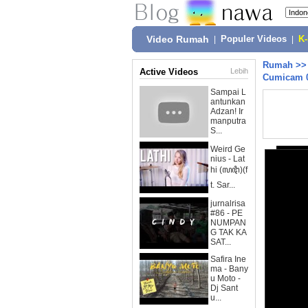
Video Rumah
|
Populer Videos
|
K
Rumah
>
Active Videos
Lebih
Cumicam 0
Sampai L
antunkan
Adzan! Ir
manputra
S...
Weird Ge
nius - Lat
hi (ꦭꦛꦶ)(f
t. Sar...
jurnalrisa
#86 - PE
NUMPAN
G TAK KA
SAT...
Safira Ine
ma - Bany
u Moto -
Dj Sant
u...