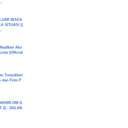
..
 LUAR BIASA
 SITUASI ||
..
 Maafkan Aku
inta (Official
an Tunjukkan
s dan Foto P
AKHIR OM G
 2) - DALAN