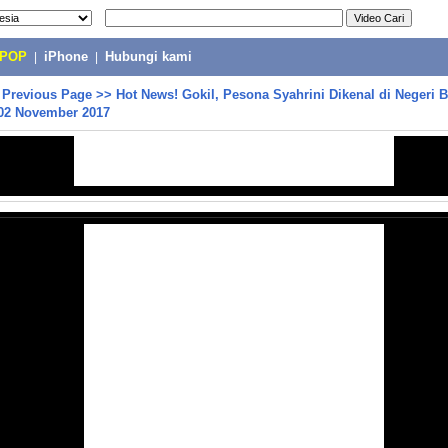
-POP
|
iPhone
|
Hubungi kami
>
Previous Page
>>
Hot News! Gokil, Pesona Syahrini Dikenal di Negeri B
2 November 2017