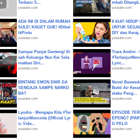
Terbaru S...
mbali Ditangk.
youtube.com
youtube.com
ADA INI DI DALAM RUMAH
8 KIAT HIDUP
SULE! KAGET GUE! #Dibal
UNTUK SEGALA
ikPintu
DIY dan Keraj.
youtube.com
youtube.com
Sampai Panjat Genteng! Ki
Tiara Andini -
sah Keluarga Nus Kei Sela
#TerlanjurMenc
matkan Diri...
Lyric...
youtube.com
youtube.com
BINTANG EMON DARI GA
Novel Baswed
SENGAJA SAMPE NARKO
Bukti Air Kera
BA?
elaku Peng...
youtube.com
youtube.com
Lyodra - Mengapa Kita #Ter
EPISODE TER
lanjurMencinta (Official Lyr
EPENG? (PART
ic Vide...
G PELO
youtube.com
youtube.com