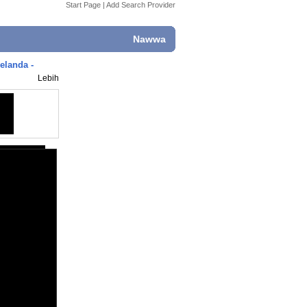
Start Page
|
Add Search Provider
Nawwa
elanda -
Lebih