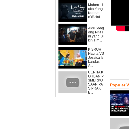
Mahen - L
uka Yang
Kurindu
(Official ...
Aksi Song
ong Pria i
ni yang Bi
kin Tim...
KISRUH
Nagita VS
Jessica Is
kandar,
A...
CERITA K
ORBAN P
3MERKO
SAAN PA
Populer 
S PRAKT
E...