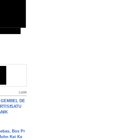
Lebih
 GEMBEL DE
RTIS❗SATU
ANIK
ebas, Bos Pr
John Kei Ke