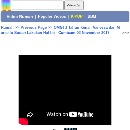
Video Rumah
|
Populer Videos
|
K-POP
|
BBM
Rumah
>>
Previous Page
>>
OMG! 3 Tahun Kenal, Vanessa dan M
arcello Sudah Lakukan Hal Ini - Cumicam 03 November 2017
Lebih